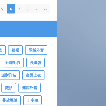
5
6
7
8
>
>>
衣
褲裙
羽絨外套
針織毛衣
長洋裝
派對洋裝
高領上衣
襯衫
連帽外套
曼黛瑪璉
丁字褲