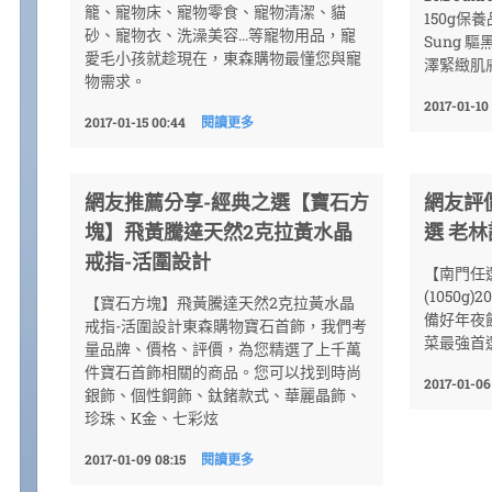
籠、寵物床、寵物零食、寵物清潔、貓
150g保養
砂、寵物衣、洗澡美容...等寵物用品，寵
Sung 
愛毛小孩就趁現在，東森購物最懂您與寵
澤緊緻肌膚
物需求。
2017-01-10
2017-01-15 00:44
閱讀更多
網友推薦分享-經典之選【寶石方
網友評
塊】飛黃騰達天然2克拉黃水晶
選 老林
戒指-活圍設計
【南門任
(1050g
【寶石方塊】飛黃騰達天然2克拉黃水晶
備好年夜飯
戒指-活圍設計東森購物寶石首飾，我們考
菜最強首選!!
量品牌、價格、評價，為您精選了上千萬
件寶石首飾相關的商品。您可以找到時尚
2017-01-06
銀飾、個性鋼飾、鈦鍺款式、華麗晶飾、
珍珠、K金、七彩炫
2017-01-09 08:15
閱讀更多