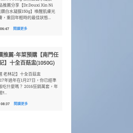
品推薦分享【Dr.Douxi Xin Ni
驅黑鑽白水凝膜150g】喚醒肌膚光
，重回年輕時的最佳狀態...
 06:47
閱讀更多
價推薦-年菜預購【南門任
記】十全百菇盅(1050G)
選 老林記】十全百菇盅
)2017年過年在1月27日，你已經準
吃什麼嗎？ 2016狂銷萬套，年
...
 08:37
閱讀更多