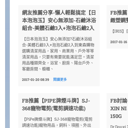
網友推薦分享-懶人輕鬆搞定【日
FB推薦
本泡泡玉】安心無添加-石鹼沐浴
緻塑鋼雙
組合-美體石鹼3入+泡泡石鹼2入
【IRIS】
【日本泡泡玉】安心無添加?石鹼沐浴組
2017-01-16
合-美體石鹼3入+泡泡石鹼2入到東森購物
選購清潔用品，家用、商業用、戶外等等
清潔用品，只要有需要就能滿足您。清潔
用品種類齊全，浴室、廚房、陽台戶外、
客廳房間、櫥櫃、
2017-01-20 08:39
閱讀更多
FB推薦【PIPE牌煙斗牌】SJ-
FB討論
368寵物電剪(電剪調速功能)
XIN 
150G
【PiPe牌煙斗牌】SJ-368寵物電剪(電剪
調速功能)寵物用品，飼料、項圈、外出
Dr.Doux