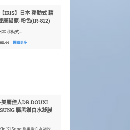
【IRIS】日本 移動式 精
層貓籠-粉色(IR-812)
日本 移動式...
 08:44
閱讀更多
-美麗佳人DR.DOUXI
NI SUNG 驅黑鑽白水凝膜
i Xin Ni Sung 驅黑鑽白水凝膜