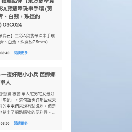
...」推薦給你【東方翡翠寶
彩A貨翡翠珠串手環 (黃
青、白翡，珠徑約
) O3C024
翠寶石】三彩A貨翡翠珠串手環
青、白翡，珠徑約7.5mm)...
 08:40
閱讀更多
論-一夜好眠小小兵 芭娜娜
 單人
娜娜篇 被套 單人宅男宅女最好
「宅配」。這句話也許那些成天
前的宅宅們來說有點諷刺，但是
點出了網路購物的便利性。...
 08:50
閱讀更多