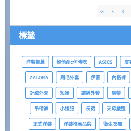
<<
<
4
標籤
洋裝推薦
維他命c何時吃
ASICS
皮
ZALORA
刷毛外套
伊蕾
內搭褲
針織外套
短裙
鋪綿外套
肩帶
吊帶褲
小禮服
長裙
天母嚴選
正式洋裝
洋裝推薦品牌
衛生衣褲