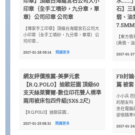
印章】頂級白海龍宮石公司大小
水...
印章｛全手工噴砂，九分章，單
石】三
章｝公司印章 公司章
翡、油
7.5MM
【傳家手工印章】頂級白海龍宮石公司大
小印章｛全手工噴砂，九分章，單章｝公
【東方翡
司印章...
(黃翡、油
2017-01-28 09:14
閱讀更多
2017-01-27
網友評價推薦-美夢元素
FB討
【R.Q.POLO】迪歐莊園 頂級60
篇 被套
支天絲萊賽爾-數位印花雙人標準
小小兵 芭
兩用被床包四件組(5X6.2尺)
的朋友叫
坐在電腦
【R.Q.POLO】迪歐莊園...
卻很精準地
2017-01-25 08:31
閱讀更多
2017-01-24