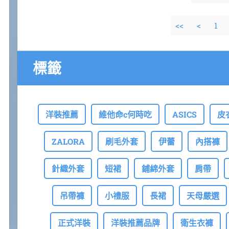
<<
<
1
標籤
洋裝推薦
維他命c何時吃
ASICS
皮
ZALORA
刷毛外套
伊蕾
內搭褲
針織外套
短裙
鋪綿外套
肩帶
吊帶褲
小禮服
長裙
天母嚴選
正式洋裝
洋裝推薦品牌
衛生衣褲