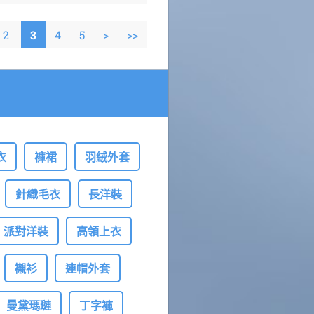
2
3
4
5
>
>>
衣
褲裙
羽絨外套
針織毛衣
長洋裝
派對洋裝
高領上衣
襯衫
連帽外套
曼黛瑪璉
丁字褲