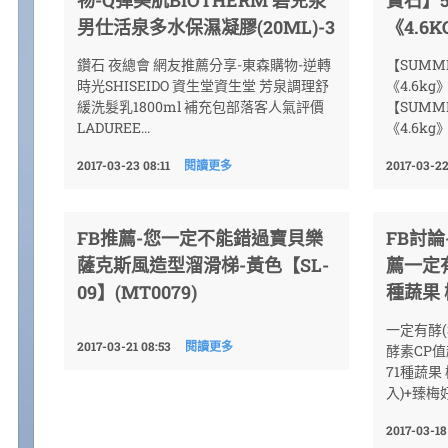
男仕活泉多水保濕凝膠(20ML)-3
《4.6K
鑽石 夜總會 網友推薦分享-東森購物-逆轉
【SUMM
時光SHISEIDO 資生堂資生堂 芳泉調理舒
《4.6kg
緩洗髮乳1800ml 補充包部落客人氣評價
【SUMM
LADUREE...
《4.6kg
2017-03-23 08:11
閱讀更多
2017-03-22
FB推薦-您一定不能錯過寶貝樂
FB討
薩克斯風造型溜滑梯-黃色【SL-
薦一定有
09】(MT0079)
種蔬果
一定有酵(3
2017-03-21 08:53
閱讀更多
酵素CP值
71種蔬果
入)+臻梅好(
2017-03-18