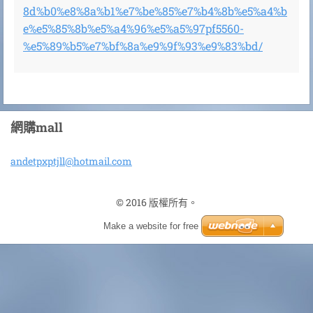
8d%b0%e8%8a%b1%e7%be%85%e7%b4%8b%e5%a4%b
e%e5%85%8b%e5%a4%96%e5%a5%97pf5560-
%e5%89%b5%e7%bf%8a%e9%9f%93%e9%83%bd/
網購mall
andetpxp
tjll@hot
mail.com
© 2016 版權所有。
Make a website for free