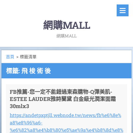
網購MALL
網購MALL
首頁
>
標籤清單
標籤: 飛 梭 術 後
FB推薦-您一定不能錯過東森購物-Q彈美肌-
ESTEE LAUDER雅詩蘭黛 白金級光潤潔面霜
30mlx3
https://andetpxptjll.webnode.tw/news/fb%e6%8e%
a8%e8%96%a6-
%e6%82%a8%e4%b8%80%e5%ae%9a%e4%b8%8d%e8%