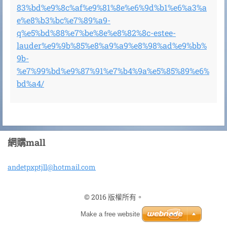
83%bd%e9%8c%af%e9%81%8e%e6%9d%b1%e6%a3%a
e%e8%b3%bc%e7%89%a9-
q%e5%bd%88%e7%be%8e%e8%82%8c-estee-
lauder%e9%9b%85%e8%a9%a9%e8%98%ad%e9%bb%
9b-
%e7%99%bd%e9%87%91%e7%b4%9a%e5%85%89%e6%
bd%a4/
網購mall
andetpxp
tjll@hot
mail.com
© 2016 版權所有。
Make a free website