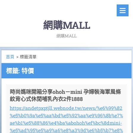
網購MALL
網購MALL
首頁
>
標籤清單
標籤: 特價
時尚媽咪開箱分享ohoh－mini 孕婦裝海軍風條
紋背心式休閒哺乳內衣2件1888
https://andetpxptjll.webnode.tw/news/%e6%99%82
%e5%b0%9a%e5%aa%bd%e5%92%aa%e9%96%8b%e7%
ae%b1%e5%88%86%e4%ba%abohoh%ef%bc%8dmini-
%e5%ad%95%e5%a9%a6%e8%a3%9d%e6%b5%b7%e8%