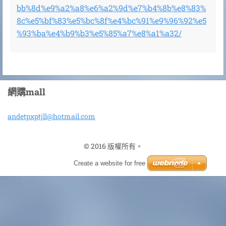
bb%8d%e9%a2%a8%e6%a2%9d%e7%b4%8b%e8%83%
8c%e5%bf%83%e5%bc%8f%e4%bc%91%e9%96%92%e5
%93%ba%e4%b9%b3%e5%85%a7%e8%a1%a32/
網購mall
andetpxp
tjll@hot
mail.com
© 2016 版權所有。
Create a website for free