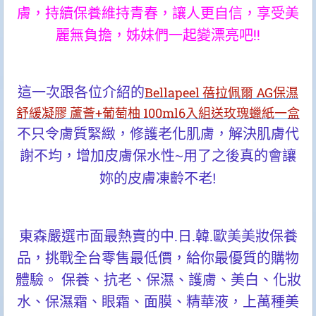
膚，持續保養維持青春，讓人更自信，享受美
麗無負擔，姊妹們一起變漂亮吧!!
這一次跟各位介紹的
Bellapeel 蓓拉佩爾 AG保濕
舒緩凝膠 蘆薈+葡萄柚 100ml6入組送玫瑰蠟紙一盒
不只令膚質緊緻，修護老化肌膚，解決肌膚代
謝不均，增加皮膚保水性
~用了之後真的會讓
妳的皮膚凍齡不老!
東森嚴選市面最熱賣的中.日.韓.歐美美妝保養
品，挑戰全台零售最低價，給你最優質的購物
體驗。 保養、抗老、保濕、護膚、美白、化妝
水、保濕霜、眼霜、面膜、精華液，上萬種美