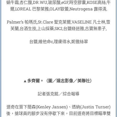
蝸牛霜,杏仁酸,DR.WU,玻尿酸,eGF,時空膠囊,KOSE高絲,牛
爾,LOREAL 巴黎萊雅,OLAY歐蕾,Neutrogena 露得清,
Palmer’s 帕瑪氏,St.Clare 聖克萊爾,VASELINE 凡士林,雪
芙蘭,台酒生技,上山採藥,SK2,台鹽綠迷雅,古寶無患子,
台鹽,維他命c,理膚得水,妮傲絲翠
▲多齊爾。（圖／達志影像／美聯社）
記者張克銘／綜合報導
道奇在簽下簡森(Kenley Jansen)、透納(Justin Turner)
後，搶球員的腳步沒有停歇下來，目前道奇將目標瞄準雙