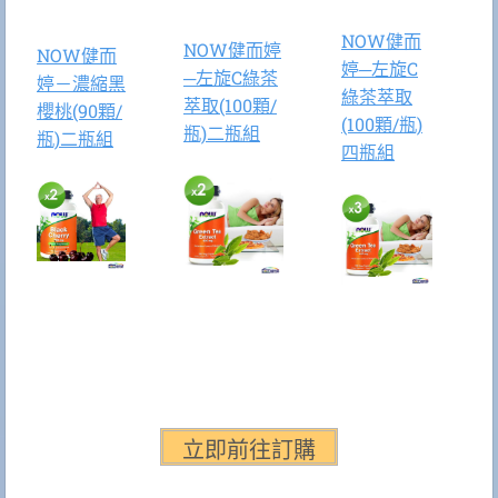
NOW健而
NOW健而婷
NOW健而
婷─左旋C
─左旋C綠茶
婷－濃縮黑
綠茶萃取
萃取(100顆/
櫻桃(90顆/
(100顆/瓶)
瓶)二瓶組
瓶)二瓶組
四瓶組