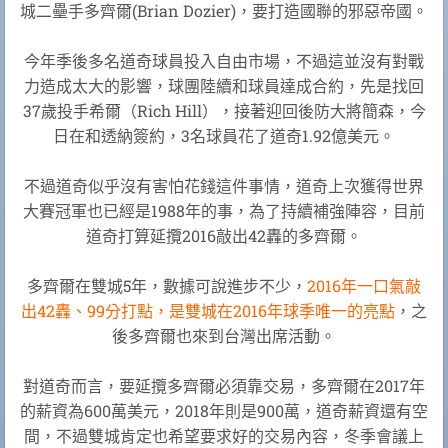
城二壘手多齊爾(Brian Dozier)，要打造國聯的邪惡帝國。
今年季後多名道奇球員投入自由市場，不過這並沒有對戰
力造成太大的影響，球團陸續和球員達成合約，先是找回
37歲投手希爾（Rich Hill），接著迎回後防大將簡森，今
日在和透納簽約，3名球員花了道奇1.92億美元。
不過道奇似乎沒有害怕花錢這件事情，道奇上次獲得世界
大賽冠軍也已經是1988年的事，為了持續補強陣容，目前
道奇打算延攬2016敲出42轟的多齊爾。
多齊爾在雙城5年，數據可說進步不少，
2016年一口氣敲
出42轟、99分打點，是雙城在2016年球季唯一的亮點
，之
後多齊爾也來到台灣出席活動。
對道奇而言，要延攬多齊爾必須靠交易，多齊爾在2017年
的薪資為600萬美元，2018年則是900萬，道奇薪資還有空
間，不過雙城肯定也希望要求好的交易內容，冬季會議上