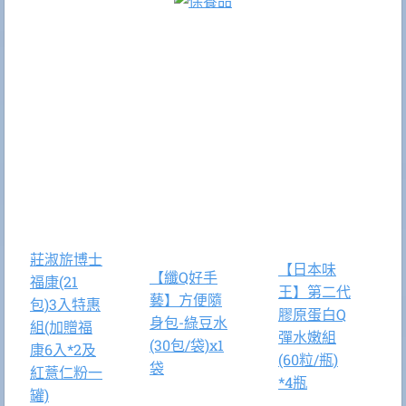
莊淑旂博士
【日本味
【纖Q好手
福康(21
王】第二代
藝】方便隨
包)3入特惠
膠原蛋白Q
身包-綠豆水
組(加贈福
彈水嫩組
(30包/袋)x1
康6入*2及
(60粒/瓶)
袋
紅薏仁粉一
*4瓶
罐)