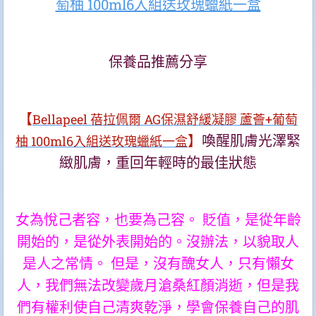
萄柚 100ml6入組送玫瑰蠟紙一盒
保養品推薦分享
【
Bellapeel 蓓拉佩爾 AG保濕舒緩凝膠 蘆薈+葡萄
】
喚醒肌膚光澤緊
柚 100ml6入組送玫瑰蠟紙一盒
緻肌膚，重回年輕時的最佳狀態
女為悅己者容，也要為己容。 貶值，是從年齡
開始的，是從外表開始的。沒辦法，以貌取人
是人之常情。 但是，沒有醜女人，只有懶女
人，我們無法改變歲月滄桑紅顏消逝，
但是我
們有權利使自己清爽乾淨，學會保養自己的肌