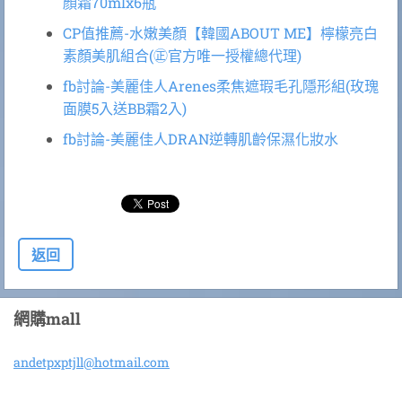
顏霜70mlx6瓶
CP值推薦-水嫩美顏【韓國ABOUT ME】檸檬亮白
素顏美肌組合(㊣官方唯一授權總代理)
fb討論-美麗佳人Arenes柔焦遮瑕毛孔隱形組(玫瑰
面膜5入送BB霜2入)
fb討論-美麗佳人DRAN逆轉肌齡保濕化妝水
返回
網購mall
andetpxp
tjll@hot
mail.com