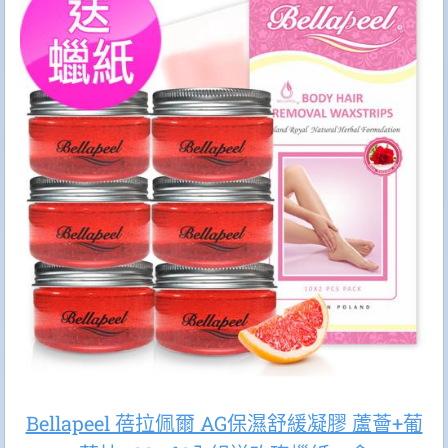
Bellapeel 蓓拉佩爾 AG保濕舒緩凝膠 蘆薈+葡