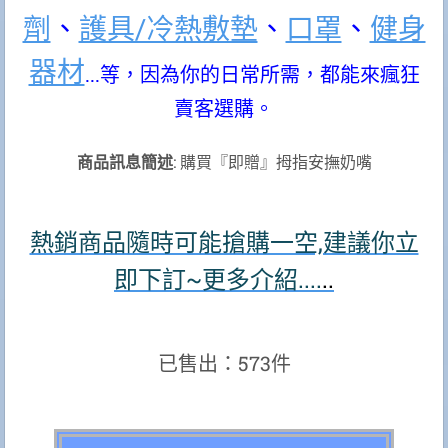
劑
、
護具/冷熱敷墊
、
口罩
、
健身
器材
...等，因為你的日常所需，都能來瘋狂
賣客選購。
商品訊息簡述
: 購買『即贈』拇指安撫奶嘴
熱銷商品隨時可能搶購一空,建議你立
即下訂~更多介紹....
..
已售出：573件