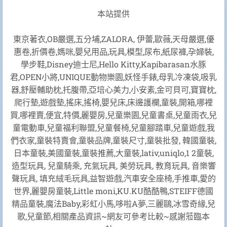
本站提供
東京著衣,OB嚴選,五分埔,ZALORA, 伊蕾,歐薇,天母嚴選,優
惠卷,折價卷,媽咪,嬰兒用品,玩具,模型,尿布,紙尿褲,孕婦裝,
學步鞋,Disney迪士尼,Hello Kitty,Kapibarasan水豚
君,OPEN小將,UNIQUE動物樂園,妖怪手錶,母乳冷凍袋,吸乳
器,舒壓輔助枕,托腹帶,亞培心美力,小安素,金可貝可,寶寶枕,
爬行墊,遊戲墊,搖床,搖椅,嬰兒床,床邊護欄,童裝,開箱,哪裡
買,哪裡賣,便宜,特價,麗嬰房,兒童樂園,兒童書桌,兒童雨衣,兒
童電動車,兒童福利聯盟,兒童餐椅,兒童腳踏車,兒童遊戲,我
們衣家,童裝特賣會,童裝品牌,童裝尺寸,童裝批發, 韓國童裝,
日本童裝,美國童裝,童裝推薦,大童裝,lativ,uniqlo,1 2童裝,
造型玩具, 兒童騎乘, 充氣玩具, 美勞玩具, 教育玩具, 音樂響
聲玩具, 填充絨毛玩具,益智遊戲,汽車安全座椅,手推車,愛的
世界,麗嬰房童裝,Little moni,KU.KU酷酷鴨,STEIFF德國
精品童裝,魔法Baby,彩虹小馬,哆啦A夢,三麗鷗,冰雪奇緣,兒
歌,兒童節,相關產品資訊~網友可參考比較~感謝蒞臨本