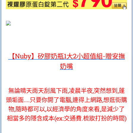
【Nuby】矽膠奶瓶1大2小超值組-贈安撫
奶嘴
無論晴天雨天刮風下雨,凌晨半夜,突然想到,蓬
頭垢面....只要你開了電腦,連得上網路,想逛街購
物,隨時都可以,以經濟學的角度來看,是減少了
相當多的隱含成本(ex:交通費.梳妝打扮的時間)