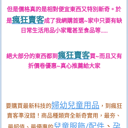
但是價格真的是相對便宜東西又特別新奇。於
瘋狂賣客
是
成了我網購首選~家中只要有缺
日常生活用品小家電甚至食品等.....
瘋狂賣客
絕大部分的東西都到
買~而且又有
折價卷優惠~真心推薦給大家
婦幼兒童用品
要購買最新科技的
，到瘋狂
賣客準沒錯！商品種類齊全新奇實用，最夯、
兒童服飾/配件
、
孕
最超值、最優惠的