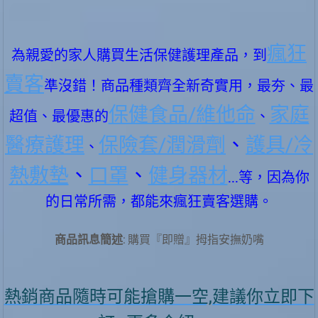
瘋狂
為親愛的家人購買生活保健護理產品，到
賣客
準沒錯！商品種類齊全新奇實用，最夯、最
保健食品/維他命
家庭
超值、最優惠的
、
醫療護理
保險套/潤滑劑
、
護具/冷
、
熱敷墊
、
口罩
、
健身器材
...等，因為你
的日常所需，都能來瘋狂賣客選購。
商品訊息簡述
: 購買『即贈』拇指安撫奶嘴
熱銷商品隨時可能搶購一空,建議你立即下