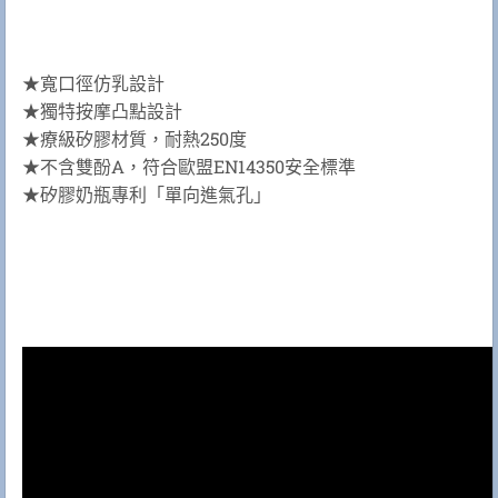
★寬口徑仿乳設計
★獨特按摩凸點設計
★療級矽膠材質，耐熱250度
★不含雙酚A，符合歐盟EN14350安全標準
★矽膠奶瓶專利「單向進氣孔」