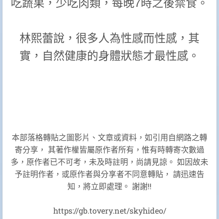
吃蔬果，少吃肉類，每晚7時之後禁食。
林熙蕾說，很多人為性感而性感，其
實，自然健康的身體狀態才最性感。
本部落格轉貼之圖影片、文章或資料，如引用自網路之轉
寄分享， 其著作權皆屬原作者所有，惟有時轉寄次數過
多，原作者已不可考，未及時註明，尚請見諒。 如因故未
予註明作者，或原作者與分享者不同意轉貼， 請迅速告
知，將立即處理。 謝謝!!
https://gb.tovery.net/skyhideo/