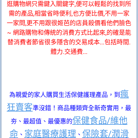
逛購物網只需鍵入關鍵字,便可以輕鬆的找到所
需的產品,相當省時便利,也方便比價,不用一家
一家問,更不用跟很姬芭的店員殺價看他們臉色
~ 網路購物和傳統的消費方式比起來,的確是能
替消費者節省很多隱含的交易成本...包括時間.
體力.交通費...
瘋
為親愛的家人購買生活保健護理產品，到
狂賣客
準沒錯！商品種類齊全新奇實用，最
保健食品/維他
夯、最超值、最優惠的
命
家庭醫療護理
保險套/潤滑
、
、