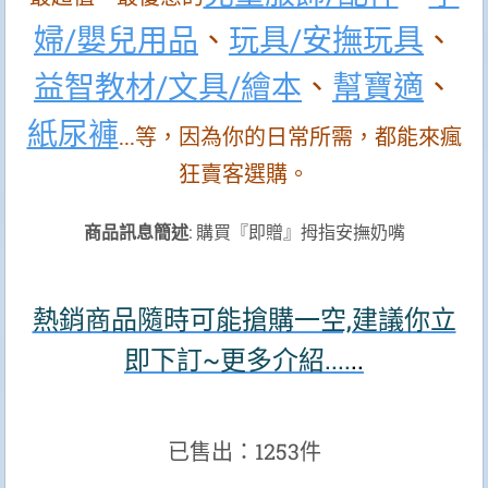
婦/嬰兒用
品
、
玩具/安撫玩具
、
益智教材/文具/繪本
、
幫寶適
、
紙尿褲
...等，因為你的日常所需，都能來瘋
狂賣客選購。
商品訊息簡述
: 購買『即贈』拇指安撫奶嘴
熱銷商品隨時可能搶購一空,建議你立
即下訂~更多介紹....
..
已售出：1253件