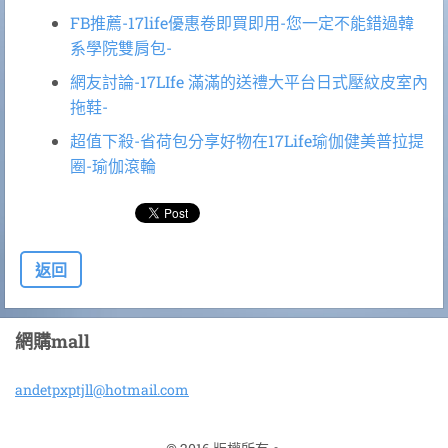
FB推薦-17life優惠卷即買即用-您一定不能錯過韓
系學院雙肩包-
網友討論-17LIfe 滿滿的送禮大平台日式壓紋皮室內
拖鞋-
超值下殺-省荷包分享好物在17Life瑜伽健美普拉提
圈-瑜伽滾輪
返回
網購mall
andetpxp
tjll@hot
mail.com