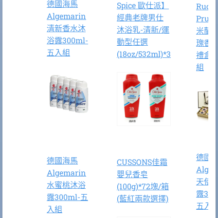
德國海馬
Spice 歐仕派】
Rudy
Algemarin
經典老牌男仕
Pruof
清新香水沐
沐浴乳-清新/運
米蘭
浴露300ml-
動型任選
瑰香
五入組
(18oz/532ml)*3
禮盒
組
德國
德國海馬
CUSSONS佳霜
Algem
Algemarin
嬰兒香皂
天使
水蜜桃沐浴
(100g)*72塊/箱
露300
露300ml-五
(藍紅兩款選擇)
五入
入組