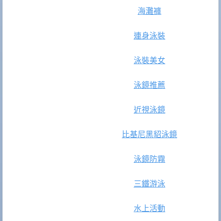
海灘褲
連身泳裝
泳裝美女
泳鏡推薦
近視泳鏡
比基尼
黑貂泳鏡
泳鏡防霧
三鐵游泳
水上活動