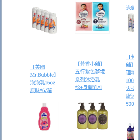
泳鏡
【芳
【芳香小舖】
舖】
【美國
五行紫色夢境
理精
Mr.Bubble】
系列沐浴乳
100ml
泡泡乳16oz
*2+身體乳*1
火-玫
原味*6/箱
膚沐
500ml