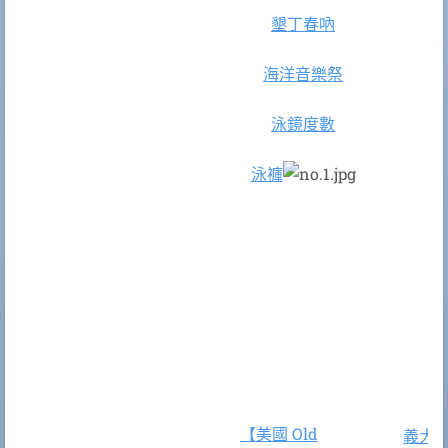
墾丁春吶
海洋音樂祭
泳鏡度數
泳褲
【美國 Old
義大