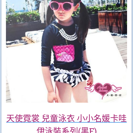
天使霓裳 兒童泳衣 小小名媛卡哇
伊泳裝系列(黑F)