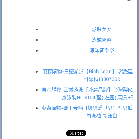
泳裝美女
泳鏡防霧
海洋音樂祭
東森購物-三鐵游泳【Bich Loan】珍艷連
附泳帽13007302
東森購物-三鐵游泳【沙麗品牌】台灣製MIT
身泳裝NO.4104(藍)(左圖)(現貨+預購
東森購物-墾丁春吶【壞男愛世界】型男低腰
角泳褲 亮綠白