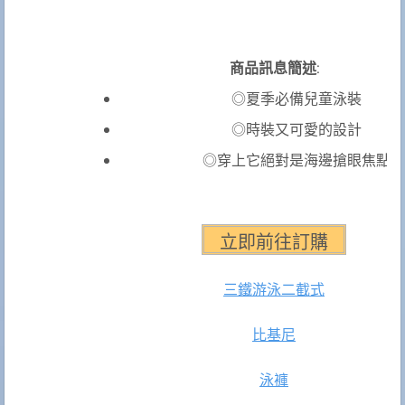
商品訊息簡述
:
◎夏季必備兒童泳裝
◎時裝又可愛的設計
◎穿上它絕對是海邊搶眼焦點
三鐵游泳
二截式
比基尼
泳褲