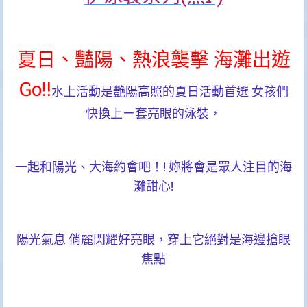
夏日、豔陽、熱浪襲擊 海灘出遊
Go!!
水上活動是艷陽高照的夏日活動首選 女孩們
快換上ㄧ套亮眼的泳裝，
一起和陽光、大海約會吧！! 妳將會是眾人注目的海
灘甜心!
陽光氣息 俏麗閃耀好亮眼，穿上它絕對是海邊搶眼
焦點