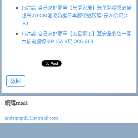
fb討論-自己來好簡單【米夢家居】登革熱噴藥必備
超高270CM油漆防護日本膠帶遮蔽膜-長25公尺(4
入)
fb討論-自己來好簡單【太星電工】蓋安全彩色一開
六插電腦線-3P 15A 9尺 OC61309
返回
網購mall
andetpxp
tjll@hot
mail.com
© 2016 版權所有。