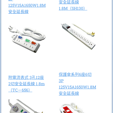
安全延長線
125V15A1650W1.8M
1.8M（SH130）
1
安全延長線
保護傘系列6座6切
附電流表式 3孔12座
保
3P
2切安全延長線 1.8m
1
125V15A1650W1.8M
（TC－656）
安全延長線