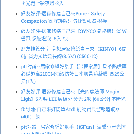
＊光纖七彩夜燈-3入
網友好評-居家修繕自己來Bone - Safety
Companion 御守護藍牙防身警報器-杯麵
網友好評-居家修繕自己來【SYNCO 新格牌】23W
省電 螺旋燈泡 -8入-快
網友推薦分享-夢想居家修繕自己來【KINYO】6開
6插省力拉環延長線(3.6M) (C566-12)
ptt討論--居家修繕好幫手【米夢家居】登革熱噴藥
必備超高210CM油漆防護日本膠帶遮蔽膜-長25公
尺(1入)
網友好評-居家修繕自己來【光的魔法師 Magic
Ligh】5入裝 LED層板燈 黃光 2呎 [60公分] 不斷光
fb討論-自己來好簡單Ardi 寵物寶貝警報追蹤器
(401) - 網
ptt討論--居家修繕好幫手【iSFun】溫馨小屋光控