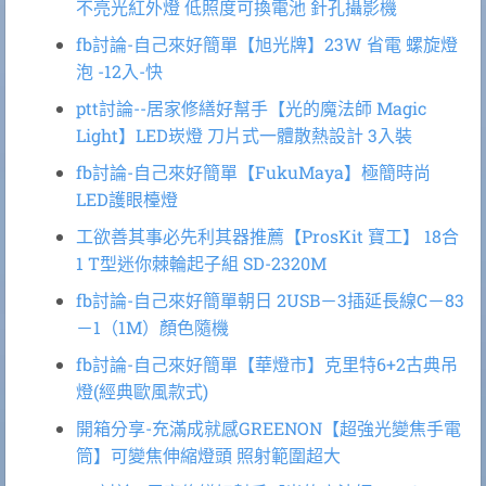
不亮光紅外燈 低照度可換電池 針孔攝影機
fb討論-自己來好簡單【旭光牌】23W 省電 螺旋燈
泡 -12入-快
ptt討論--居家修繕好幫手【光的魔法師 Magic
Light】LED崁燈 刀片式一體散熱設計 3入裝
fb討論-自己來好簡單【FukuMaya】極簡時尚
LED護眼檯燈
工欲善其事必先利其器推薦【ProsKit 寶工】 18合
1 T型迷你棘輪起子組 SD-2320M
fb討論-自己來好簡單朝日 2USB－3插延長線C－83
－1（1M）顏色隨機
fb討論-自己來好簡單【華燈市】克里特6+2古典吊
燈(經典歐風款式)
開箱分享-充滿成就感GREENON【超強光變焦手電
筒】可變焦伸縮燈頭 照射範圍超大