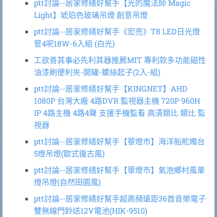
ptt討論--居家修繕好幫手【光的魔法師 Magic
Light】琥珀色玻璃吊燈 創意吊燈
ptt討論--居家修繕好幫手《宏亮》T8 LED日光燈
管4呎18W-6入組 (白光)
工欲善其事必先利其器推薦MIT 專利款多功能磁性
油漆刷便利夾-開罐-螺絲起子(2入-組)
ptt討論--居家修繕好幫手【KINGNET】AHD
1080P 台灣大廠 4路DVR 監視器主機 720P 960H
IP 4路主機 4路4聲 支援手機監看 高清類比 類比 監
視器
ptt討論--居家修繕好幫手【華燈市】海洋船舵燭台
5燈吊燈(歐式復古風)
ptt討論--居家修繕好幫手【華燈市】氣泡鄉村風單
燈吊燈(自然田園風)
ptt討論--居家修繕好幫手超高頻遠距36首音樂電子
雙無線門鈴送12V電池(HIK-9510)