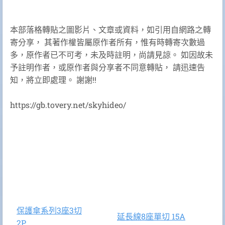
本部落格轉貼之圖影片、文章或資料，如引用自網路之轉
寄分享， 其著作權皆屬原作者所有，惟有時轉寄次數過
多，原作者已不可考，未及時註明，尚請見諒。 如因故未
予註明作者，或原作者與分享者不同意轉貼， 請迅速告
知，將立即處理。 謝謝!!
https://gb.tovery.net/skyhideo/
保護傘系列3座3切
延長線8座單切 15A
附
2P