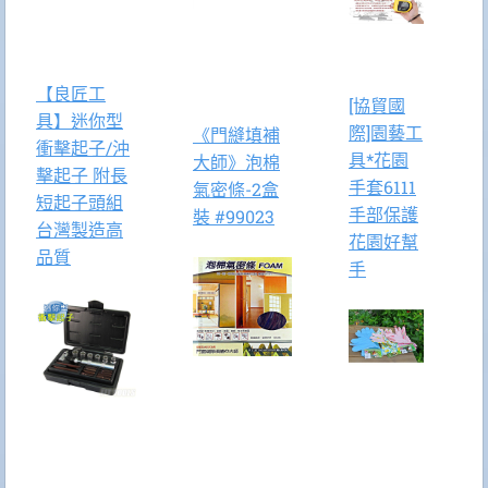
【良匠工
[協貿國
具】迷你型
際]園藝工
《門縫填補
衝擊起子/沖
具*花園
大師》泡棉
擊起子 附長
手套6111
氣密條-2盒
短起子頭組
手部保護
裝 #99023
台灣製造高
花園好幫
品質
手