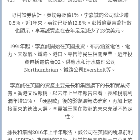
野村證券估計，英鎊每貶值1％，李嘉誠的公司就少賺
0.5％，近1年來，英鎊已貶值12.8％。彭博億萬富翁指數
也顯示，李嘉誠資產在去年足足減少了13億美元。
1991年起，李嘉誠開始在英國投資，布局涵蓋電信、電
力、天然氣、鐵路、港口、零售等民生相關產業，近年投
資包括電信商Q2、供應水和汙水處理公司
Northumbrian、鐵路公司Eversholt等。
李嘉誠在英國的資產主要是長和集團旗下的長和實業持
有。香港文匯報稱，以去年上半年報告來看，長和稅前利
潤年增11％，「硬脫歐」後的影響還無法確定，再加上緊
接而來的德法大選，李嘉誠王國在歐洲的未來充滿不確定
性。
據長和集團2016年上半年報告，該公司在英國的稅息前利
潤（EBITA）為總額的39％，相當於集團整個大中華區的