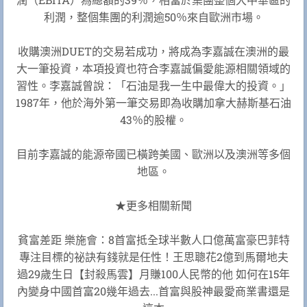
利潤，整個集團的利潤逾50％來自歐洲市場。
收購澳洲DUET的交易若成功，將成為李嘉誠在澳洲的最
大一筆投資，本項投資也符合李嘉誠偏愛能源相關領域的
習性。李嘉誠曾說：「石油是我一生中最偉大的投資。」
1987年，他於海外第一筆交易即為收購加拿大赫斯基石油
43％的股權。
目前李嘉誠的能源帝國已橫跨美國、歐洲以及澳洲等多個
地區。
★更多相關新聞
貧富差距 樂施會：8首富抵全球半數人口億萬富豪巴菲特
專注目標的祕訣有錢就是任性！王思聰花2億到馬爾地夫
過29歲生日【封殺馬雲】月賺100人民幣的他 如何在15年
內變身中國首富20幾年過去...首富與股神最愛商業書還是