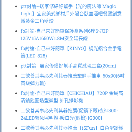
ptt討論--居家修繕好幫手【光的魔法師 Magic
Light】宜家美式鄉村戶外陽台臥室酒吧餐廳創意
鐵藝金三角壁燈
fb討論-自己來好簡單保護傘系列6座6切3P
125V15A1650W1.8M安全延長線
fb討論-自己來好簡單【KINYO】調光鋁合金手電
筒(LED-828)
ptt討論--居家修繕好幫手高質感現金盒(20cm)
工欲善其事必先利其器推薦塑鋼手推車-60x90(6吋
高級彈力輪)
fb討論-自己來好簡單【CHICHIAU】720P 金屬高
清鑰匙圈造型微型 針孔攝影機
工欲善其事必先利其器推薦(促銷下殺)夜神300-
24LED緊急照明燈-暖白光(個檢) IG3001
工欲善其事必先利其器推薦【iSFun】白色聖誕樹