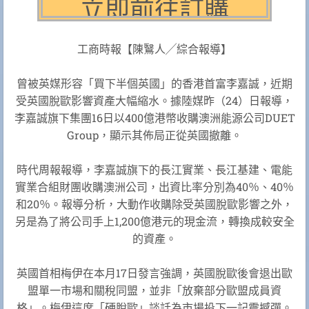
工商時報【陳鷖人╱綜合報導】
曾被英媒形容「買下半個英國」的香港首富李嘉誠，近期
受英國脫歐影響資產大幅縮水。據陸媒昨（24）日報導，
李嘉誠旗下集團16日以400億港幣收購澳洲能源公司DUET
Group，顯示其佈局正從英國撤離。
時代周報報導，李嘉誠旗下的長江實業、長江基建、電能
實業合組財團收購澳洲公司，出資比率分別為40％、40％
和20％。報導分析，大動作收購除受英國脫歐影響之外，
另是為了將公司手上1,200億港元的現金流，轉換成較安全
的資產。
英國首相梅伊在本月17日發言強調，英國脫歐後會退出歐
盟單一市場和關稅同盟，並非「放棄部分歐盟成員資
格」。梅伊這席「硬脫歐」談話為市場投下一記震撼彈。