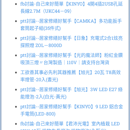
fb討論-自己來好簡單【KINYO】4開4插2USB孔延
長線2.7M（UKC44－09）
ptt討論--居家修繕好幫手【CAMKA】多功能扳手
套筒起子組(35件式)
ptt討論--居家修繕好幫手【日象】充電式2合1炫亮
探照燈 ZOL－8000D
ptt討論--居家修繕好幫手【光的魔法師】粉紅金鑽
吸頂三燈〃台灣製造｜110V｜請支持台灣貨
工欲善其事必先利其器推薦【旭光】20瓦 T8高效
率燈管-20入(晝光)
ptt討論--居家修繕好幫手【旭光】3W LED E27 綠
能燈泡-2入(白光-黃光)
ptt討論--居家修繕好幫手【KINYO】9 LED 鋁合金
手電筒(LED-800)
fb討論-自己來好簡單【君沛光電】室內植栽 LED