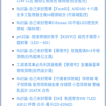
12W-12瓦 植物生長燈泡 植物燈泡(全藍光)
fb討論-自己來好簡單【FaceID】AHD160 十六路
全多工監視器主機16鏡頭組合 (可遠端監控)
fb討論-自己來好簡單D’diosas 3D平板LED燈泡夾
燈組（驅蚊燈）
ptt討論--居家修繕好幫手【KINYO】超亮手電筒＋
鐳射筆（LED－601）
fb討論-自己來好簡單【華燈市】玫瑰風情8+3半吸
頂燈(白色甜美公主風)
工欲善其事必先利其器推薦【華燈市】金屬藤蔓單
燈吸頂燈(自然設計風)
fb討論-自己來好簡單【守護者保險箱】保險箱 電
子保險箱 家用保險箱金庫 存錢筒 小型保險箱 雙鑰
匙設計 20ATK 白色
fb討論-自己來好簡單【SH】軌道燈含9W 7LED
AR111 杯燈-白光-黃光(2S-63942)