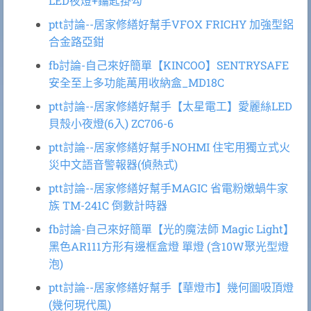
LED夜燈+鑰匙掛勾
ptt討論--居家修繕好幫手VFOX FRICHY 加強型鋁
合金路亞鉗
fb討論-自己來好簡單【KINCOO】SENTRYSAFE
安全至上多功能萬用收納盒_MD18C
ptt討論--居家修繕好幫手【太星電工】愛麗絲LED
貝殼小夜燈(6入) ZC706-6
ptt討論--居家修繕好幫手NOHMI 住宅用獨立式火
災中文語音警報器(偵熱式)
ptt討論--居家修繕好幫手MAGIC 省電粉嫩蝸牛家
族 TM-241C 倒數計時器
fb討論-自己來好簡單【光的魔法師 Magic Light】
黑色AR111方形有邊框盒燈 單燈 (含10W聚光型燈
泡)
ptt討論--居家修繕好幫手【華燈市】幾何圖吸頂燈
(幾何現代風)