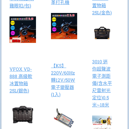
革打孔機
置物箱
雞眼扣/包)
25L(金色)
3010 迷
【KS】
你超聲波
VFOX VD-
220V/60Hz
電子測距
888 高級軟
轉12V/50W
儀(含水平
冰置物箱
電子變壓器
尺雷射光
25L(銀色)
(1入)
定位)0.5
米~18米