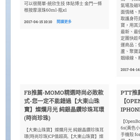
可以很簡單-統欣生技 体貼博士 金門一條
氣場及磁
根按摩滾珠60ml-瓶x1
面情緒、
取護身符
2017-04-15 10:10
閱讀更多
寶，用其
最新、最
定團快趁
運商品：
蘆、聚寶
姻緣線、
2017-04-14
FB推薦-MOMO精選時尚必敗款
PTT推
式-您一定不能錯過【大東山珠
【OPE
寶】燦爛月光 純銀晶鑽珍珠耳環
IPHON
(時尚珍珠)
【OpenBo
6s(黃色小
【大東山珠寶】燦爛月光 純銀晶鑽珍珠耳
手機殼 fo
環(時尚珍珠)CP值超高,【大東山珠寶】燦