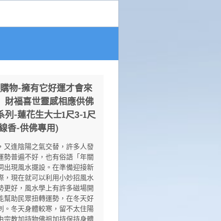
O購物-擁有它好運才會來
】財福喜世靈感相應供佛
列-蓮花生大士1尺3-1尺
-線香-供佛專用)
，又逢陰陽之氣交替，許多人發
運勢普遍不好，也有俗語「年關
詞出現風水擺設。在準備迎接新
際，現在就可以利用小妙招風水
勢更好，風水學上有許多磁場開
能幫助民眾扭轉運勢，在冬天好
刺。冬天身體較寒，留不太住陽
由宗教加持物佛祖加持保持身體