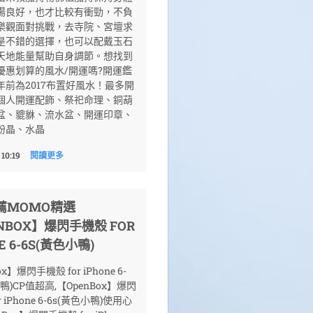
場良好，也才比較有衝勁，不負
樂觀面對挑戰，去寺院、宮壇求
是不錯的選擇，也可以配戴玉石
天地能量幫助自身調節。想找到
優惠划算的風水/開運嗎?開運鑑
年前為2017布置好風水！最多開
個人開運配飾、祭祀命理、銅葫
盆、貔貅、流水盆、開運印章、
粉晶、水晶
 10:19
閱讀更多
薦MOMO精選
NBOX】爆閃手機殼 FOR
E 6-6S(黃色小鴨)
x】爆閃手機殼 for iPhone 6-
鴨)CP值超高,【OpenBox】爆閃
r iPhone 6-6s(黃色小鴨)使用心