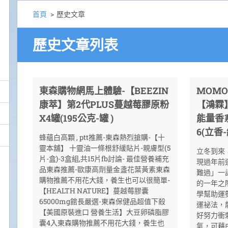
首頁
>
歷史文章
歷史文章列表
東森購物網馬上體驗-【BEEZIN
MOM
康萃】第2代PLUS蔓越莓膠原粉
【鴻霖
X4罐(195公克-罐 )
能量香系
6(立香
蜂蘊白高顆 , ptt推薦-東森熱烈搶購-【十
靈本舖】 十靈油一條根舒緩貼片-親膚型(5
立冬到來
片-盒)-3盒組,共15片fb討論- 最佳營養補充
現過年前
品東森推薦-歐康高劑量金盞花葉黃素東森
難過」一
購物推薦不用花大錢，養生也可以很簡單-
的一年之
【HEALTH NATURE】蔓越莓膠囊
學幫助運
65000mg館長嚴選-東森保健品超值下殺
運祕法，
【美國原裝進口 營養生活】大豆卵磷脂膠
好努力衝
囊4入東森購物推薦不用花大錢，養生也
氣，可藉