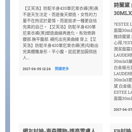
詩蘭黛
【艾芙洛】防駝半身420單尼束衣褲(黑)美
30MLX
不是天生注定，而是後天塑造，女性的力
量不在拘泥於愛情，而是追求一種更自信
?ESTE
完美的自己。【艾芙洛】防駝半身420單
面霜30ml
尼束衣褲(黑)塑造曲線再進化，有效修飾
雅詩蘭黛 
腰部.撫平腹部. 襯托出完美曲線 穿上【艾
心得,?ES
芙洛】防駝半身420單尼束衣褲(黑)勾勒出
潤潔面霜30
完美體雕身形，平小腹，屁屁更加圓俏迷
LAUDE
人...
30mlx3
白金級光潤
2017-04-09 12:24
閱讀更多
LAUDE
30mlx3
黛 白金級
ESTEE
面霜30ml
2017-04-07
網友討論-東森購物-透亮雪膚人
FB討